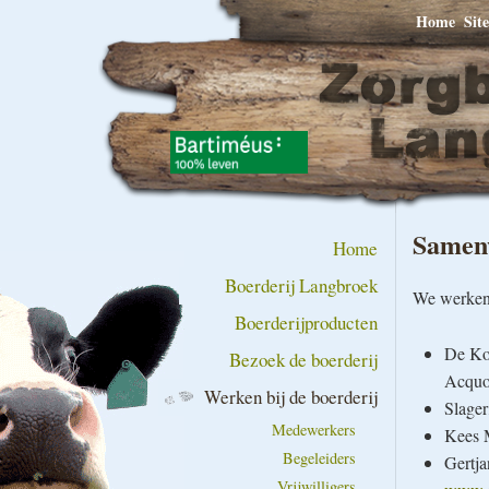
Home
Sit
Samen
Home
Boerderij Langbroek
We werken 
Boerderijproducten
De Koo
Bezoek de boerderij
Acquo
Werken bij de boerderij
Slager
Medewerkers
Kees 
Begeleiders
Gertja
Vrijwilligers